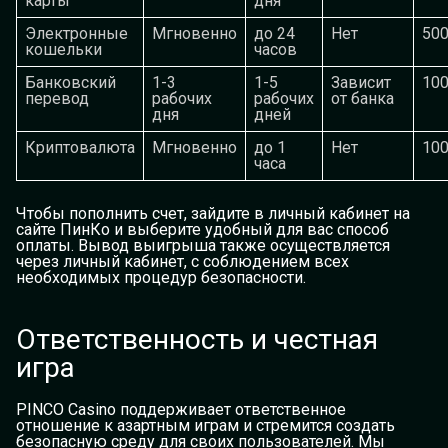
карты
дня
Электронные
Мгновенно
до 24
Нет
50
кошельки
часов
Банковский
1-3
1-5
Зависит
10
перевод
рабочих
рабочих
от банка
дня
дней
Криптовалюта
Мгновенно
до 1
Нет
10
часа
Чтобы пополнить счет, зайдите в личный кабинет на
сайте ПинКо и выберите удобный для вас способ
оплаты. Вывод выигрыша также осуществляется
через личный кабинет, с соблюдением всех
необходимых процедур безопасности.
Ответственность и честная
игра
PINCO Casino поддерживает ответственное
отношение к азартным играм и стремится создать
безопасную среду для своих пользователей. Мы