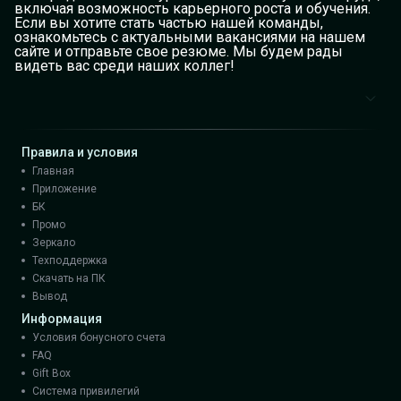
включая возможность карьерного роста и обучения.
Если вы хотите стать частью нашей команды,
ознакомьтесь с актуальными вакансиями на нашем
сайте и отправьте свое резюме. Мы будем рады
видеть вас среди наших коллег!
Правила и условия
Главная
Приложение
БК
Промо
Зеркало
Техподдержка
Скачать на ПК
Вывод
Информация
Условия бонусного счета
FAQ
Gift Box
Система привилегий