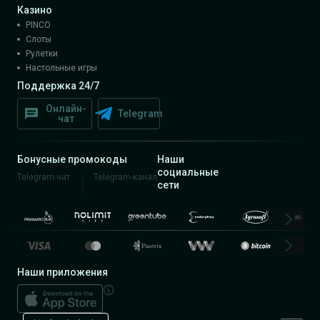
Казино
PINCO
Слоты
Рулетки
Настольные игры
Поддержка 24/7
Онлайн-
Telegram
чат
Бонусные промокоды
Наши
социальные
Telegram-чат
Telegram-канал
сети
Наши приложения