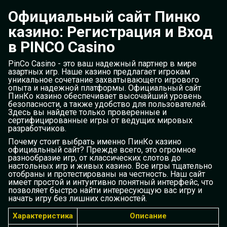
Официальный сайт Пинко
казино: Регистрация и Вход
в PINCO Casino
PinCo Casino - это ваш надежный партнер в мире
азартных игр. Наше казино предлагает игрокам
уникальное сочетание захватывающего игрового
опыта и надежной платформы. Официальный сайт
ПинКо казино обеспечивает высочайший уровень
безопасности, а также удобство для пользователей.
Здесь вы найдете только проверенные и
сертифицированные игры от ведущих мировых
разработчиков.
Почему стоит выбрать именно ПинКо казино
официальный сайт? Прежде всего, это огромное
разнообразие игр, от классических слотов до
настольных игр и живых казино. Все игры тщательно
отобраны и протестированы на честность. Наш сайт
имеет простой и интуитивно понятный интерфейс, что
позволяет быстро найти интересующую вас игру и
начать игру без лишних сложностей.
Характеристика
Описание