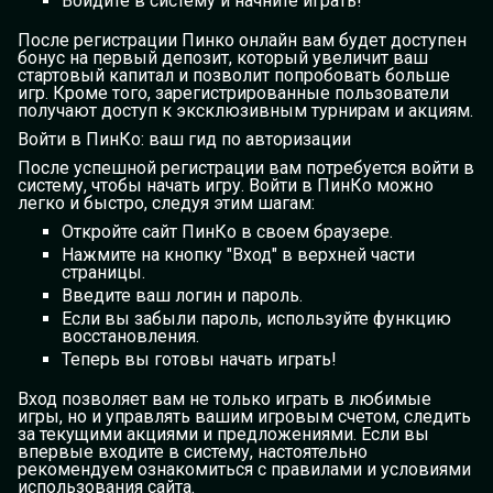
Войдите в систему и начните играть!
После регистрации Пинко онлайн вам будет доступен
бонус на первый депозит, который увеличит ваш
стартовый капитал и позволит попробовать больше
игр. Кроме того, зарегистрированные пользователи
получают доступ к эксклюзивным турнирам и акциям.
Войти в ПинКо: ваш гид по авторизации
После успешной регистрации вам потребуется войти в
систему, чтобы начать игру. Войти в ПинКо можно
легко и быстро, следуя этим шагам:
Откройте сайт ПинКо в своем браузере.
Нажмите на кнопку "Вход" в верхней части
страницы.
Введите ваш логин и пароль.
Если вы забыли пароль, используйте функцию
восстановления.
Теперь вы готовы начать играть!
Вход позволяет вам не только играть в любимые
игры, но и управлять вашим игровым счетом, следить
за текущими акциями и предложениями. Если вы
впервые входите в систему, настоятельно
рекомендуем ознакомиться с правилами и условиями
использования сайта.