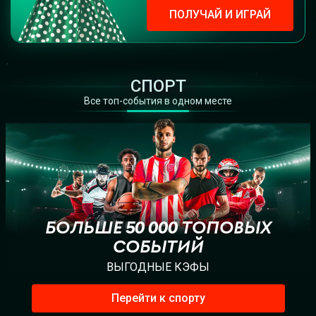
ПОЛУЧАЙ И ИГРАЙ
СПОРТ
Все топ-события в одном месте
БОЛЬШЕ
50 000
ТОПОВЫХ
СОБЫТИЙ
ВЫГОДНЫЕ КЭФЫ
Перейти к спорту