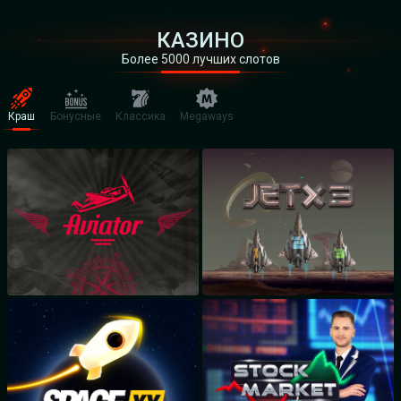
КАЗИНО
Более 5000 лучших слотов
Краш
Бонусные
Классика
Megaways