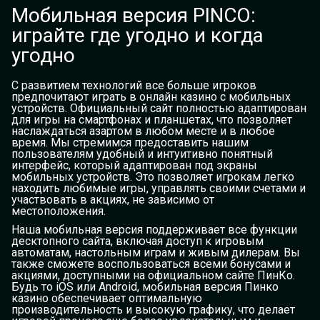
Мобильная версия PINCO:
играйте где угодно и когда
угодно
С развитием технологий все больше игроков
предпочитают играть в онлайн казино с мобильных
устройств. Официальный сайт полностью адаптирован
для игры на смартфонах и планшетах, что позволяет
наслаждаться азартом в любом месте и в любое
время. Мы стремимся предоставить нашим
пользователям удобный и интуитивно понятный
интерфейс, который адаптирован под экраны
мобильных устройств. Это позволяет игрокам легко
находить любимые игры, управлять своими счетами и
участвовать в акциях, не зависимо от
местоположения.
Наша мобильная версия поддерживает все функции
десктопного сайта, включая доступ к игровым
автоматам, настольным играм и живым дилерам. Вы
также сможете воспользоваться всеми бонусами и
акциями, доступными на официальном сайте ПинКо.
Будь то iOS или Android, мобильная версия Пинко
казино обеспечивает оптимальную
производительность и высокую графику, что делает