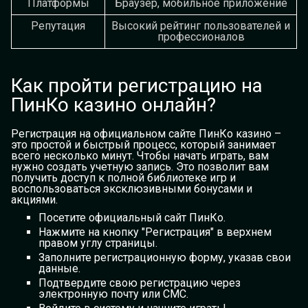
Платформы
Браузер, мобильное приложение
Репутация
Высокий рейтинг пользователей и
профессионалов
Как пройти регистрацию на
ПинКо казино онлайн?
Регистрация на официальном сайте ПинКо казино –
это простой и быстрый процесс, который занимает
всего несколько минут. Чтобы начать играть, вам
нужно создать учетную запись. Это позволит вам
получить доступ к полной библиотеке игр и
воспользоваться эксклюзивными бонусами и
акциями.
Посетите официальный сайт ПинКо.
Нажмите на кнопку "Регистрация" в верхнем
правом углу страницы.
Заполните регистрационную форму, указав свои
данные.
Подтвердите свою регистрацию через
электронную почту или СМС.